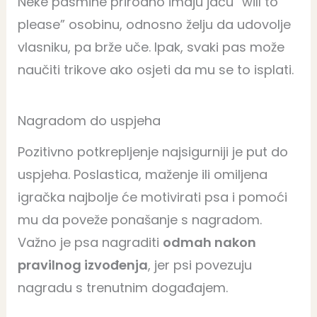
Neke pasmine prirodno imaju jaču “will to
please” osobinu, odnosno želju da udovolje
vlasniku, pa brže uče. Ipak, svaki pas može
naučiti trikove ako osjeti da mu se to isplati.
Nagradom do uspjeha
Pozitivno potkrepljenje najsigurniji je put do
uspjeha. Poslastica, maženje ili omiljena
igračka najbolje će motivirati psa i pomoći
mu da poveže ponašanje s nagradom.
Važno je psa nagraditi
odmah nakon
pravilnog izvođenja
, jer psi povezuju
nagradu s trenutnim događajem.