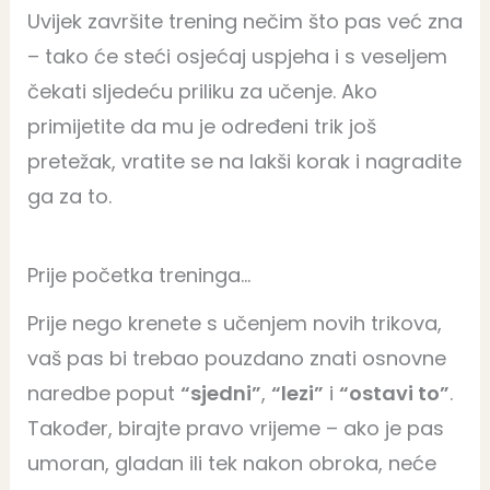
Uvijek završite trening nečim što pas već zna
– tako će steći osjećaj uspjeha i s veseljem
čekati sljedeću priliku za učenje. Ako
primijetite da mu je određeni trik još
pretežak, vratite se na lakši korak i nagradite
ga za to.
Prije početka treninga…
Prije nego krenete s učenjem novih trikova,
vaš pas bi trebao pouzdano znati osnovne
naredbe poput
“sjedni”
,
“lezi”
i
“ostavi to”
.
Također, birajte pravo vrijeme – ako je pas
umoran, gladan ili tek nakon obroka, neće