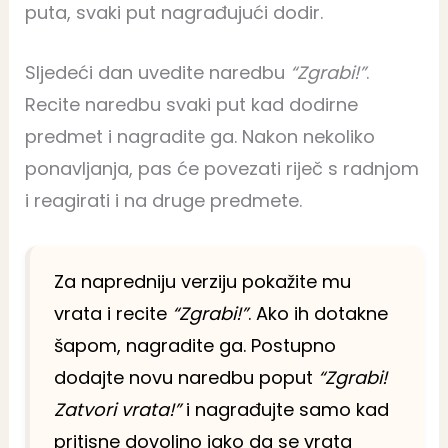
puta, svaki put nagrađujući dodir.
Sljedeći dan uvedite naredbu
“Zgrabi!”
.
Recite naredbu svaki put kad dodirne
predmet i nagradite ga. Nakon nekoliko
ponavljanja, pas će povezati riječ s radnjom
i reagirati i na druge predmete.
Za napredniju verziju pokažite mu
vrata i recite
“Zgrabi!”
. Ako ih dotakne
šapom, nagradite ga. Postupno
dodajte novu naredbu poput
“Zgrabi!
Zatvori vrata!”
i nagrađujte samo kad
pritisne dovoljno jako da se vrata