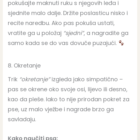
pokušajte maknuti ruku s njegovih leđa i
sjednite malo dalje. Držite poslasticu nisko i
recite naredbu. Ako pas pokuša ustati,
vratite ga u položaj
“sjedni”
, a nagradite ga
samo kada se do vas dovuče puzajući.
8. Okretanje
Trik
“okretanje”
izgleda jako simpatično –
pas se okrene oko svoje osi, lijevo ili desno,
kao da pleše. Iako to nije prirodan pokret za
pse, uz malo vježbe i nagrade brzo ga
savladaju.
Kako naučiti psa: