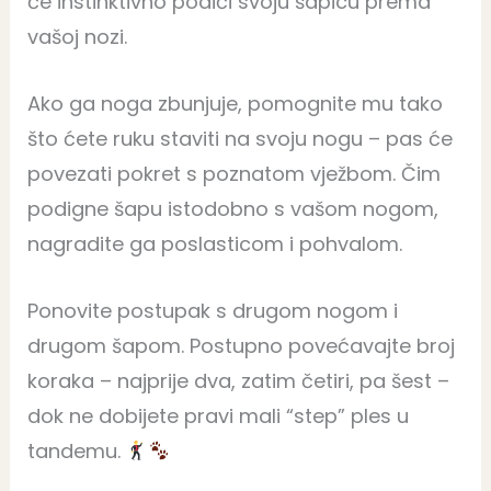
će instinktivno podići svoju šapicu prema
vašoj nozi.
Ako ga noga zbunjuje, pomognite mu tako
što ćete ruku staviti na svoju nogu – pas će
povezati pokret s poznatom vježbom. Čim
podigne šapu istodobno s vašom nogom,
nagradite ga poslasticom i pohvalom.
Ponovite postupak s drugom nogom i
drugom šapom. Postupno povećavajte broj
koraka – najprije dva, zatim četiri, pa šest –
dok ne dobijete pravi mali “step” ples u
tandemu.