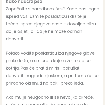
Kako naučiti psa:
Započnite s naredbom
“lezi”
. Kada pas legne
ispred vas, uzmite poslasticu i držite je
točno ispred njegova nosa – dovoljno blizu
da je osjeti, ali da je ne može odmah
dohvatiti.
Polako vodite poslasticu iza njegove glave i
preko leđa, u smjeru u kojem želite da se
kotrlja. Pas će pratiti miris i pokušati
dohvatiti nagradu njuškom, a pri tome će se
prirodno okrenuti na bok i preko leđa.
Ako mu je neugodno ili se nevoljko okreće,
nježno mu pomozite drugom rukom da