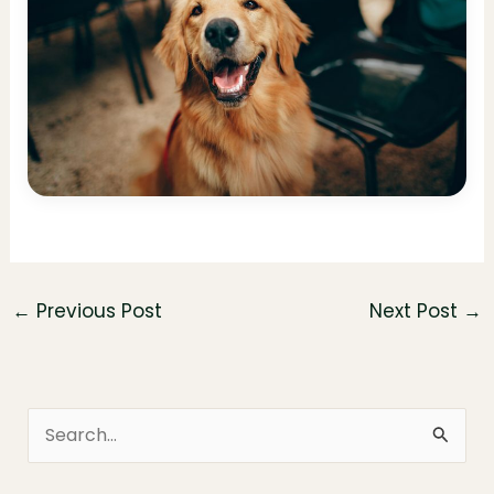
←
Previous Post
Next Post
→
S
e