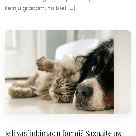
šetnju gradom, na izlet […]
Je li vaš ljubimac u formi? Saznajte uz