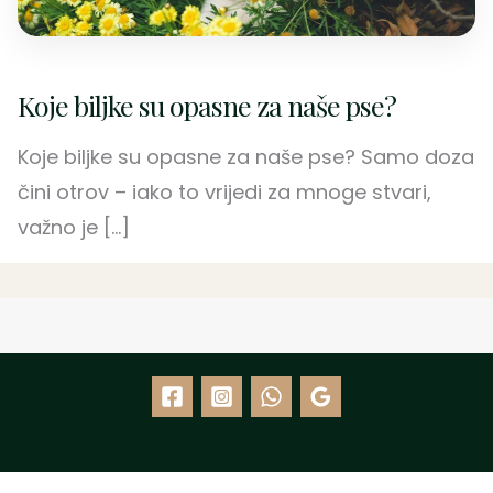
Koje biljke su opasne za naše pse?
Koje biljke su opasne za naše pse? Samo doza
čini otrov – iako to vrijedi za mnoge stvari,
važno je […]