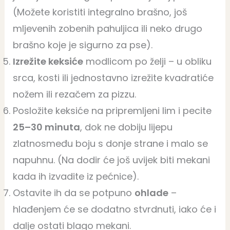
(Možete koristiti integralno brašno, još
mljevenih zobenih pahuljica ili neko drugo
brašno koje je sigurno za pse).
Izrežite keksiće
modlicom po želji – u obliku
srca, kosti ili jednostavno izrežite kvadratiće
nožem ili rezačem za pizzu.
Posložite keksiće na pripremljeni lim i pecite
25–30 minuta
, dok ne dobiju lijepu
zlatnosmeđu boju s donje strane i malo se
napuhnu. (Na dodir će još uvijek biti mekani
kada ih izvadite iz pećnice).
Ostavite ih da se potpuno
ohlade
–
hlađenjem će se dodatno stvrdnuti, iako će i
dalje ostati blago mekani.