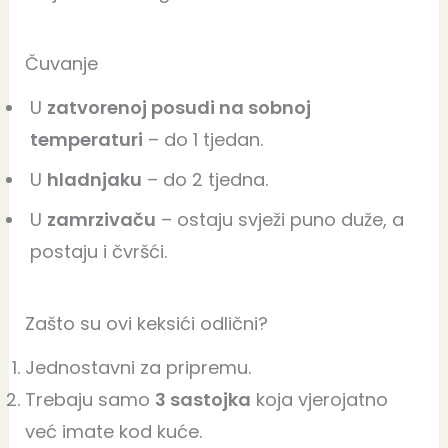
Čuvanje
U
zatvorenoj posudi na sobnoj
temperaturi
– do 1 tjedan.
U
hladnjaku
– do 2 tjedna.
U
zamrzivaču
– ostaju svježi puno duže, a
postaju i čvršći.
Zašto su ovi keksići odlični?
Jednostavni za pripremu.
Trebaju samo
3 sastojka
koja vjerojatno
već imate kod kuće.