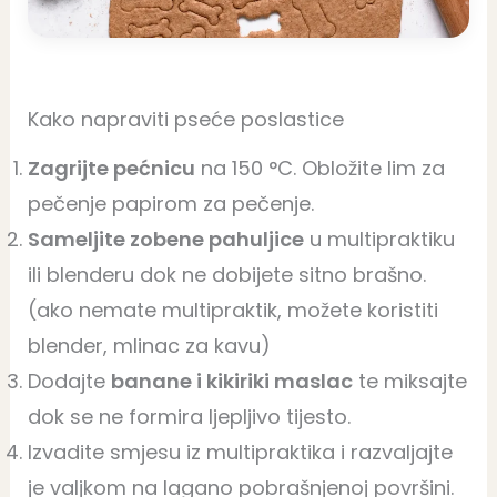
Kako napraviti pseće poslastice
Zagrijte pećnicu
na 150 °C. Obložite lim za
pečenje papirom za pečenje.
Sameljite zobene pahuljice
u multipraktiku
ili blenderu dok ne dobijete sitno brašno.
(ako nemate multipraktik, možete koristiti
blender, mlinac za kavu)
Dodajte
banane i kikiriki maslac
te miksajte
dok se ne formira ljepljivo tijesto.
Izvadite smjesu iz multipraktika i razvaljajte
je valjkom na lagano pobrašnjenoj površini.