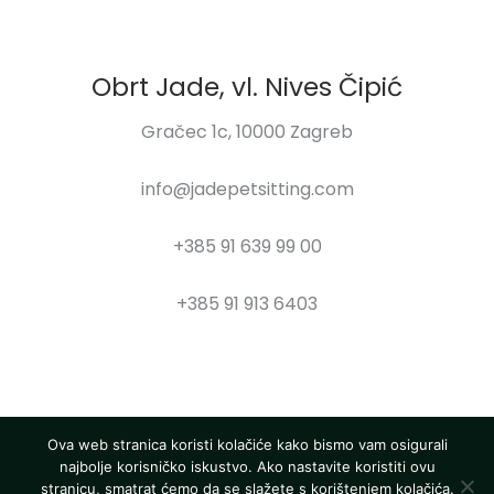
Obrt Jade, vl. Nives Čipić
Gračec 1c, 10000 Zagreb
info@jadepetsitting.com
+385 91 639 99 00
+385 91 913 6403
Ova web stranica koristi kolačiće kako bismo vam osigurali
najbolje korisničko iskustvo. Ako nastavite koristiti ovu
stranicu, smatrat ćemo da se slažete s korištenjem kolačića.