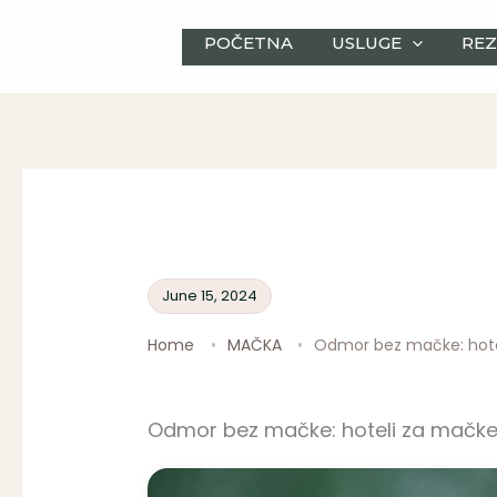
Skip
to
POČETNA
USLUGE
REZ
content
June 15, 2024
Home
MAČKA
Odmor bez mačke: hotel
Odmor bez mačke: hoteli za mačke i