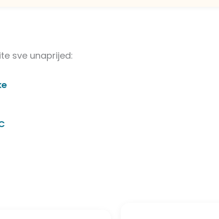
te sve unaprijed:
ke
C