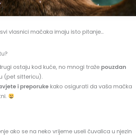
 svi vlasnici mačaka imaju isto pitanje…
tu?
drugi ostaju kod kuće, no mnogi traže
pouzdan
u (pet sittericu).
avjete i preporuke
kako osigurati da vaša mačka
ni.
nje ako se na neko vrijeme useli čuvalica u njezin