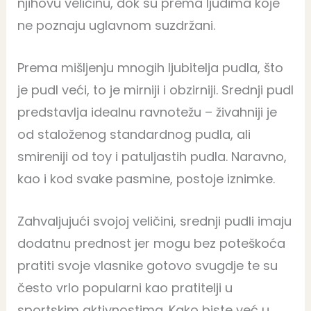
njihovu veličinu, dok su prema ljudima koje
ne poznaju uglavnom suzdržani.
Prema mišljenju mnogih ljubitelja pudla, što
je pudl veći, to je mirniji i obzirniji. Srednji pudl
predstavlja idealnu ravnotežu – živahniji je
od staloženog standardnog pudla, ali
smireniji od toy i patuljastih pudla. Naravno,
kao i kod svake pasmine, postoje iznimke.
Zahvaljujući svojoj veličini, srednji pudli imaju
dodatnu prednost jer mogu bez poteškoća
pratiti svoje vlasnike gotovo svugdje te su
često vrlo popularni kao pratitelji u
sportskim aktivnostima. Kako biste već u