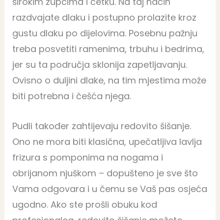
širokim zupcima i četku. Na taj način
razdvajate dlaku i postupno prolazite kroz
gustu dlaku po dijelovima. Posebnu pažnju
treba posvetiti ramenima, trbuhu i bedrima,
jer su ta područja sklonija zapetljavanju.
Ovisno o duljini dlake, na tim mjestima može
biti potrebna i češća njega.
Pudli također zahtijevaju redovito šišanje.
Ono ne mora biti klasična, upečatljiva lavlja
frizura s pomponima na nogama i
obrijanom njuškom – dopušteno je sve što
Vama odgovara i u čemu se Vaš pas osjeća
ugodno. Ako ste prošli obuku kod