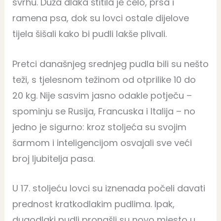
svrhu. Duža dlaka štitila je čelo, prsa i
ramena psa, dok su lovci ostale dijelove
tijela šišali kako bi pudli lakše plivali.
Pretci današnjeg srednjeg pudla bili su nešto
teži, s tjelesnom težinom od otprilike 10 do
20 kg. Nije sasvim jasno odakle potječu –
spominju se Rusija, Francuska i Italija – no
jedno je sigurno: kroz stoljeća su svojim
šarmom i inteligencijom osvajali sve veći
broj ljubitelja pasa.
U 17. stoljeću lovci su iznenada počeli davati
prednost kratkodlakim pudlima. Ipak,
dugodlaki pudli pronašli su novo mjesto u