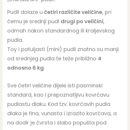
Pudli dolaze u
četiri različite veličine
, pri
čemu je srednji pudl
drugi po veličini
,
odmah nakon standardnog ili kraljevskog
pudla.
Toy i patuljasti (mini) pudli znatno su manji
od srednjeg pudla te teže približno
4
odnosno 6 kg
.
Sve četiri veličine dijele isti pasminski
standard, kao i prepoznatljivu kovrčavu
pudlastu dlaku. Kod tzv. kovrčavih pudla
dlaka je fina, vunasta i izrazito kovrčava, a
na dodir je čvrsta i slabo popušta pod