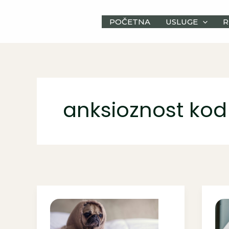
Skip
to
POČETNA
USLUGE
R
content
anksioznost ko
9
Ka
znakova
pre