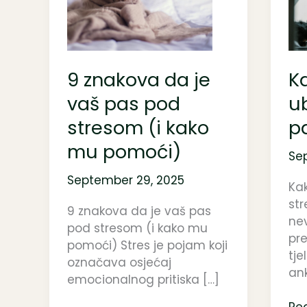
da
i
je
ubl
vaš
str
pas
ko
pod
pa
9 znakova da je
Ka
stresom
vaš pas pod
ub
(i
kako
stresom (i kako
p
mu
mu pomoći)
pomoći)
Se
September 29, 2025
Kak
str
9 znakova da je vaš pas
ne
pod stresom (i kako mu
pre
pomoći) Stres je pojam koji
tje
označava osjećaj
ank
emocionalnog pritiska […]