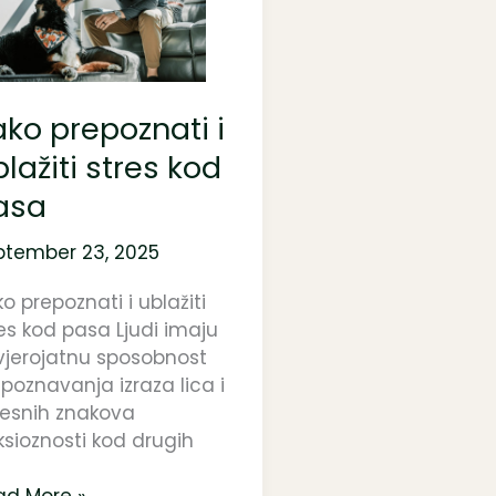
ažiti
es
d
sa
ko prepoznati i
lažiti stres kod
asa
ptember 23, 2025
o prepoznati i ublažiti
es kod pasa Ljudi imaju
vjerojatnu sposobnost
poznavanja izraza lica i
lesnih znakova
sioznosti kod drugih