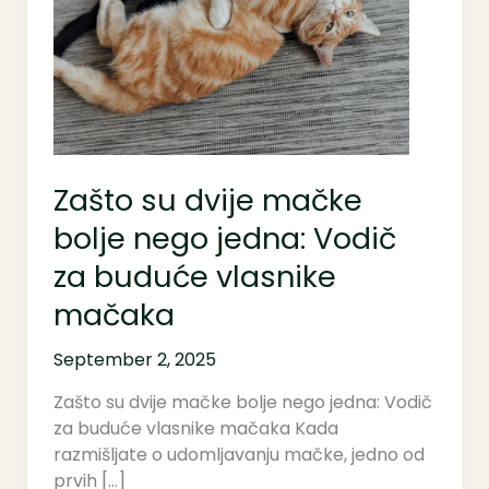
mačke
bolje
nego
jedna:
Vodič
za
buduće
Zašto su dvije mačke
vlasnike
mačaka
bolje nego jedna: Vodič
za buduće vlasnike
mačaka
September 2, 2025
Zašto su dvije mačke bolje nego jedna: Vodič
za buduće vlasnike mačaka Kada
razmišljate o udomljavanju mačke, jedno od
prvih […]