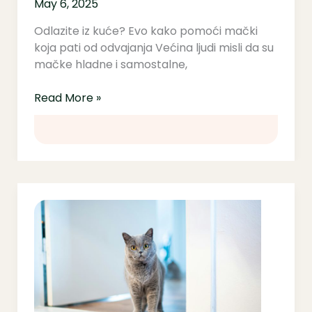
May 6, 2025
Odlazite iz kuće? Evo kako pomoći mački
koja pati od odvajanja Većina ljudi misli da su
mačke hladne i samostalne,
Read More »
Uvod
u
upoznavanje
mačaka
101