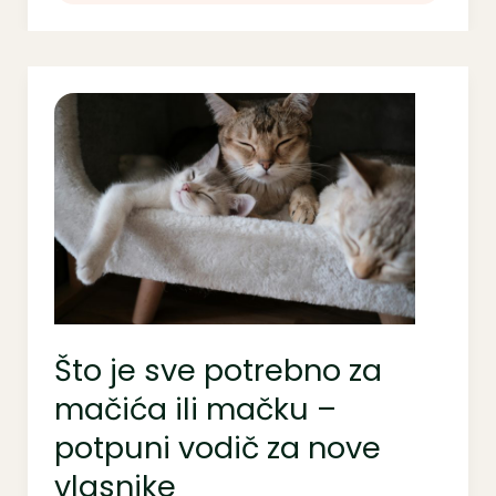
Što
je
sve
potrebno
za
mačića
ili
mačku
–
potpuni
Što je sve potrebno za
vodič
za
mačića ili mačku –
nove
potpuni vodič za nove
vlasnike
vlasnike