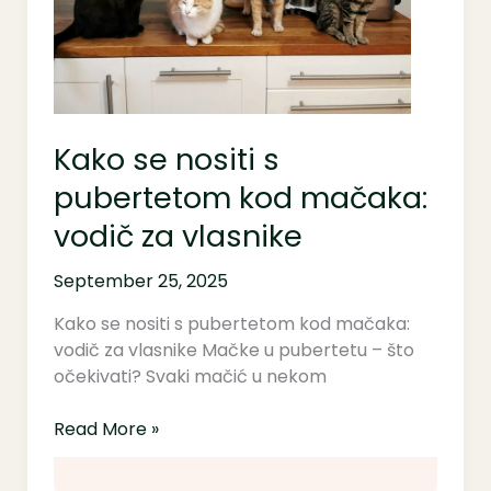
mačaka:
vodič
za
vlasnike
Kako se nositi s
pubertetom kod mačaka:
vodič za vlasnike
September 25, 2025
Kako se nositi s pubertetom kod mačaka:
vodič za vlasnike Mačke u pubertetu – što
očekivati? Svaki mačić u nekom
Read More »