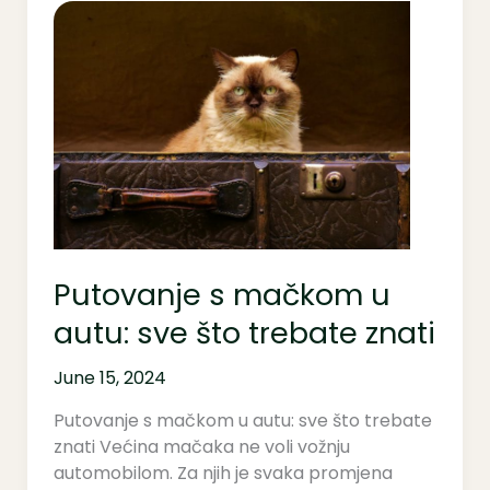
Putovanje
s
mačkom
u
autu:
sve
što
trebate
znati
Putovanje s mačkom u
autu: sve što trebate znati
June 15, 2024
Putovanje s mačkom u autu: sve što trebate
znati Većina mačaka ne voli vožnju
automobilom. Za njih je svaka promjena