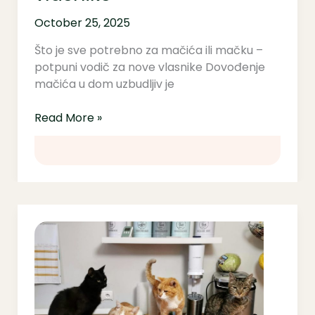
October 25, 2025
Što je sve potrebno za mačića ili mačku –
potpuni vodič za nove vlasnike Dovođenje
mačića u dom uzbudljiv je
Read More »
Kako
se
nositi
s
pubertetom
kod