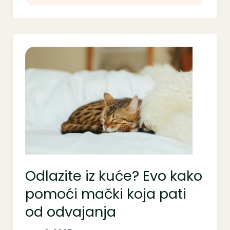
Odlazite
iz
kuće?
Evo
kako
pomoći
mački
koja
pati
od
Odlazite iz kuće? Evo kako
odvajanja
pomoći mački koja pati
od odvajanja