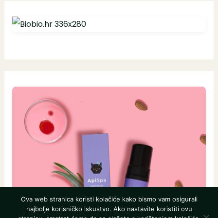
Ova web stranica koristi kolačiće kako bismo vam osigurali
najbolje korisničko iskustvo. Ako nastavite koristiti ovu