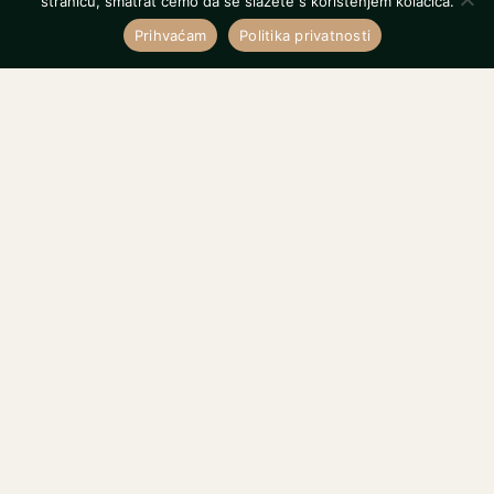
stranicu, smatrat ćemo da se slažete s korištenjem kolačića.
Prihvaćam
Politika privatnosti