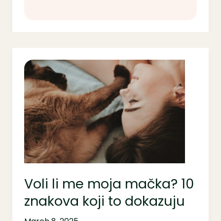
Voli
li
me
moja
mačka?
10
znakova
koji
to
dokazuju
Voli li me moja mačka? 10
znakova koji to dokazuju