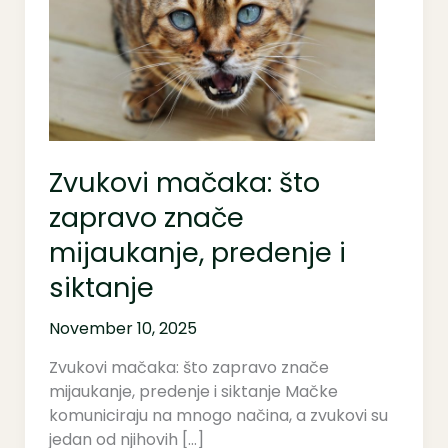
zapravo
znače
mijaukanje,
predenje
i
siktanje
Zvukovi mačaka: što
zapravo znače
mijaukanje, predenje i
siktanje
November 10, 2025
Zvukovi mačaka: što zapravo znače
mijaukanje, predenje i siktanje Mačke
komuniciraju na mnogo načina, a zvukovi su
jedan od njihovih […]