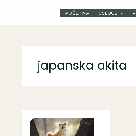
Skip
to
POČETNA
USLUGE
R
content
japanska akita
Akita
Inu