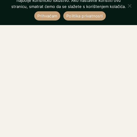
najbolje korisničko iskustvo. Ako nastavite koristiti ovu
stranicu, smatrat ćemo da se slažete s korištenjem kolačića.
Prihvaćam
Politika privatnosti