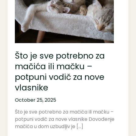
potrebno
za
mačića
ili
mačku
–
potpuni
Što je sve potrebno za
vodič
za
mačića ili mačku –
nove
potpuni vodič za nove
vlasnike
vlasnike
October 25, 2025
Što je sve potrebno za mačića ili mačku –
potpuni vodič za nove vlasnike Dovođenje
mačića u dom uzbudljiv je […]