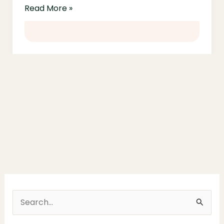
Read More »
S
e