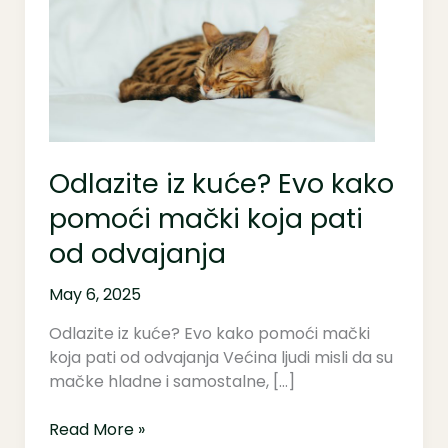
Evo
kako
pomoći
mački
koja
pati
od
Odlazite iz kuće? Evo kako
odvajanja
pomoći mački koja pati
od odvajanja
May 6, 2025
Odlazite iz kuće? Evo kako pomoći mački
koja pati od odvajanja Većina ljudi misli da su
mačke hladne i samostalne, […]
Read More »