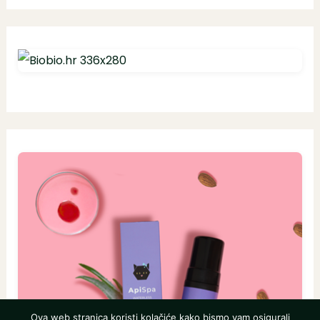
Ova web stranica koristi kolačiće kako bismo vam osigurali