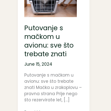
mačkom
u
avionu:
sve
što
Putovanje s
trebate
mačkom u
znati
avionu: sve što
trebate znati
June 15, 2024
Putovanje s mačkom u
avionu: sve što trebate
znati Mačka u zrakoplovu –
pravna strana Prije nego
što rezervirate let, […]