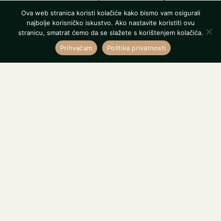
Ova web stranica koristi kolačiće kako bismo vam osigurali
Gračec 1c, 10000 Zagreb
najbolje korisničko iskustvo. Ako nastavite koristiti ovu
stranicu, smatrat ćemo da se slažete s korištenjem kolačića.
info@jadepetsitting.com
Prihvaćam
Politika privatnosti
+385 91 639 99 00
+385 91 913 6403
© 2026 Jade Pet Sitting