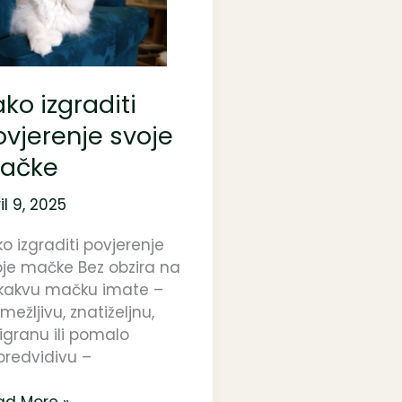
jerenje
je
čke
ko izgraditi
ovjerenje svoje
ačke
il 9, 2025
o izgraditi povjerenje
oje mačke Bez obzira na
 kakvu mačku imate –
mežljivu, znatiželjnu,
igranu ili pomalo
predvidivu –