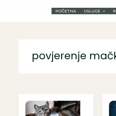
Skip
to
POČETNA
USLUGE
R
content
povjerenje mač
10
Ka
znakova
izg