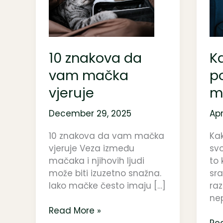
da
pov
vam
svo
mačka
ma
vjeruje
10 znakova da
Ka
vam mačka
p
vjeruje
m
December 29, 2025
Apr
10 znakova da vam mačka
Kak
vjeruje Veza između
sv
mačaka i njihovih ljudi
to
može biti izuzetno snažna.
sra
Iako mačke često imaju […]
raz
ne
Read More »