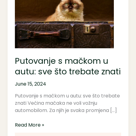
u
autu:
sve
što
trebate
znati
Putovanje s mačkom u
autu: sve što trebate znati
June 15, 2024
Putovanje s mačkom u autu: sve što trebate
znati Većina mačaka ne voli vožnju
automobilom. Za njih je svaka promjena […]
Read More »