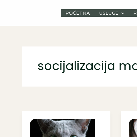
Skip
to
POČETNA
USLUGE
R
content
socijalizacija m
Ruska
Vo
plava
za