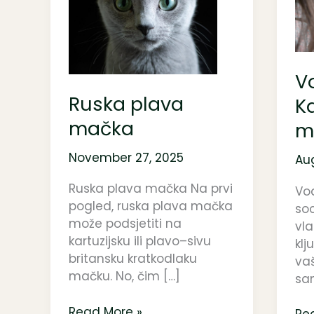
mačka
vla
Ka
soc
ma
Vo
Ruska plava
Ka
mačka
m
November 27, 2025
Aug
Ruska plava mačka Na prvi
Vod
pogled, ruska plava mačka
soc
može podsjetiti na
vl
kartuzijsku ili plavo–sivu
kl
britansku kratkodlaku
va
mačku. No, čim […]
sa
Read More »