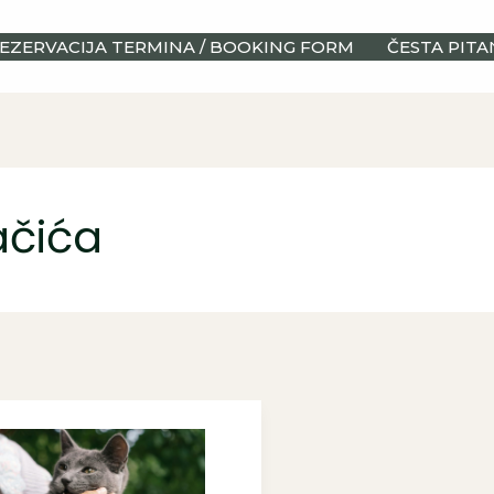
EZERVACIJA TERMINA / BOOKING FORM
ČESTA PITA
ačića
dič