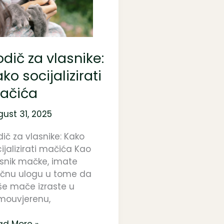
snike:
ko
ijalizirati
čića
dič za vlasnike:
ko socijalizirati
ačića
ust 31, 2025
ič za vlasnike: Kako
ijalizirati mačića Kao
asnik mačke, imate
jučnu ulogu u tome da
še mače izraste u
mouvjerenu,