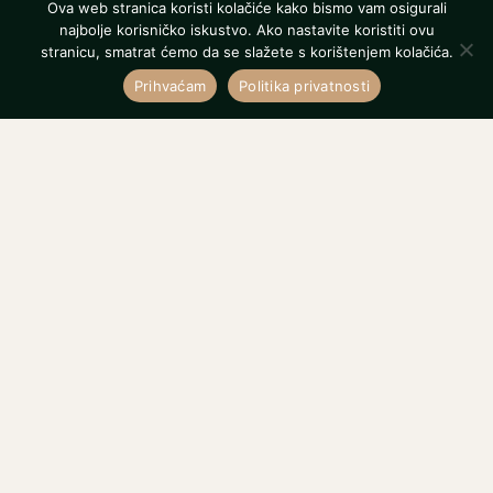
Ova web stranica koristi kolačiće kako bismo vam osigurali
najbolje korisničko iskustvo. Ako nastavite koristiti ovu
stranicu, smatrat ćemo da se slažete s korištenjem kolačića.
Prihvaćam
Politika privatnosti