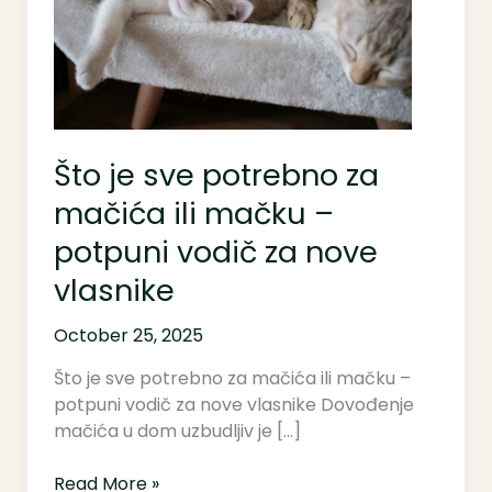
za
mačića
ili
mačku
–
potpuni
Što je sve potrebno za
vodič
za
mačića ili mačku –
nove
potpuni vodič za nove
vlasnike
vlasnike
October 25, 2025
Što je sve potrebno za mačića ili mačku –
potpuni vodič za nove vlasnike Dovođenje
mačića u dom uzbudljiv je […]
Read More »