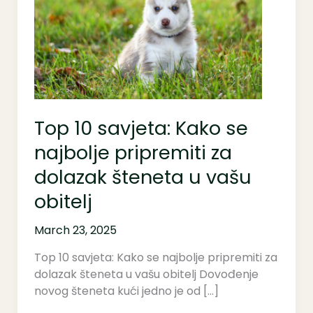
Kako
se
najbolje
pripremiti
za
dolazak
šteneta
Top 10 savjeta: Kako se
u
vašu
najbolje pripremiti za
obitelj
dolazak šteneta u vašu
obitelj
March 23, 2025
Top 10 savjeta: Kako se najbolje pripremiti za
dolazak šteneta u vašu obitelj Dovođenje
novog šteneta kući jedno je od […]