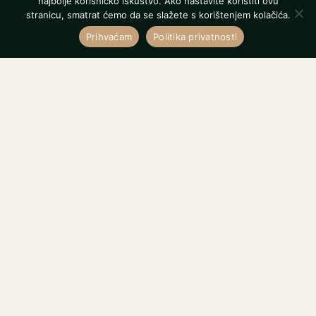
najbolje korisničko iskustvo. Ako nastavite koristiti ovu
stranicu, smatrat ćemo da se slažete s korištenjem kolačića.
Prihvaćam
Politika privatnosti