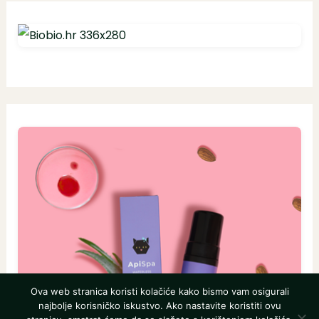
Ova web stranica koristi kolačiće kako bismo vam osigurali
najbolje korisničko iskustvo. Ako nastavite koristiti ovu