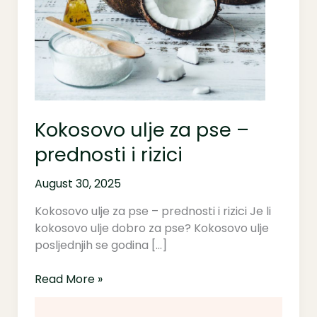
pse
–
prednosti
i
rizici
Kokosovo ulje za pse –
prednosti i rizici
August 30, 2025
Kokosovo ulje za pse – prednosti i rizici Je li
kokosovo ulje dobro za pse? Kokosovo ulje
posljednjih se godina […]
Read More »