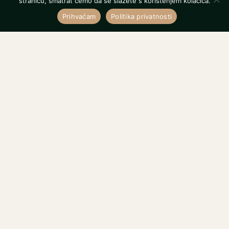
stranicu, smatrat ćemo da se slažete s korištenjem kolačića.
Prihvaćam
Politika privatnosti