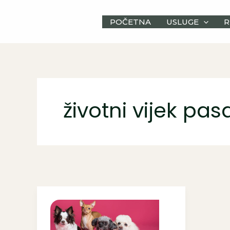
Skip
to
POČETNA
USLUGE
R
content
životni vijek pas
10
pasmina