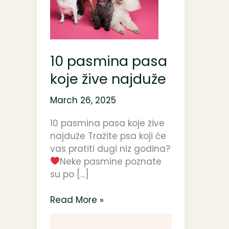
pasa
koje
žive
najduže
10 pasmina pasa
koje žive najduže
March 26, 2025
10 pasmina pasa koje žive
najduže Tražite psa koji će
vas pratiti dugi niz godina?
Neke pasmine poznate
su po […]
Read More »