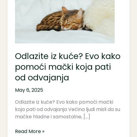
Evo
kako
pomoći
mački
koja
pati
od
Odlazite iz kuće? Evo kako
odvajanja
pomoći mački koja pati
od odvajanja
May 6, 2025
Odlazite iz kuće? Evo kako pomoći mački
koja pati od odvajanja Većina ljudi misli da su
mačke hladne i samostalne, […]
Read More »