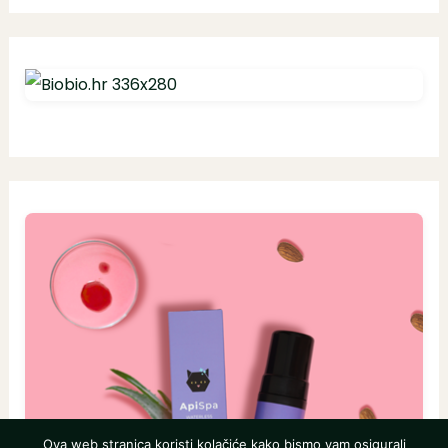
Ova web stranica koristi kolačiće kako bismo vam osigurali