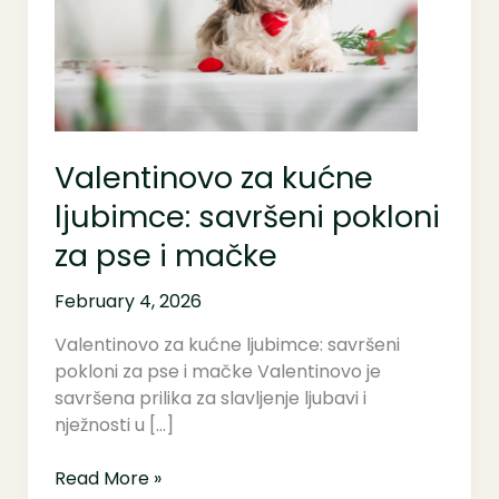
savršeni
pokloni
za
pse
i
mačke
Valentinovo za kućne
ljubimce: savršeni pokloni
za pse i mačke
February 4, 2026
Valentinovo za kućne ljubimce: savršeni
pokloni za pse i mačke Valentinovo je
savršena prilika za slavljenje ljubavi i
nježnosti u […]
Read More »