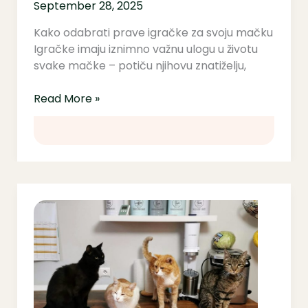
September 28, 2025
Kako odabrati prave igračke za svoju mačku
Igračke imaju iznimno važnu ulogu u životu
svake mačke – potiču njihovu znatiželju,
Read More »
Kako
se
nositi
s
pubertetom
kod
mačaka: