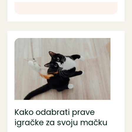
Kako
odabrati
prave
igračke
za
svoju
mačku
Kako odabrati prave
igračke za svoju mačku