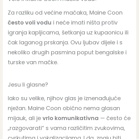
Za razliku od većine mačaka, Maine Coon
često voli vodu
i neće imati ništa protiv
igranja kapljicama, šetkanja uz kupaonicu ili
čak laganog prskanja. Ovu ljubav dijele i s
nekoliko drugih pasmina poput bengalske i
turske van mačke.
Jesu li glasne?
Iako su velike, njihov glas je iznenađujuće
nježan. Maine Coon obično nema glasan
mijauk, ali je
vrlo komunikativna
— često će
„razgovarati“ s vama različitim zvukovima,
cvrkutima i vokalizacijama. I da, znaju biti