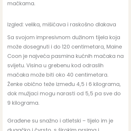
mačkama.
Izgled: velika, mišićava i raskošno dlakava
Sa svojom impresivnom dužinom tijela koja
može dosegnuti i do 120 centimetara, Maine
Coon je najveća pasmina kućnih mačaka na
svijetu. Visina u grebenu kod odraslih
mačaka može biti oko 40 centimetara.
Ženke obično teže između 4,5 i 6 kilograma,
dok mužjaci mogu narasti od 5,5 pa sve do
9 kilograma.
Građene su snažno i atletski – tijelo im je
dugačko i čvrsto, s širokim prsima i