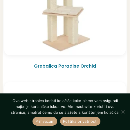
Grebalica Paradise Orchid
Ova web stranica koristi kolačiće kako bismo vam osigurali
najbolje korisničko iskustvo. Ako nastavite koristiti ovu
stranicu, smatrat ćemo da se slažete s korištenjem kolačića.
Prihvaćam
Politika privatnosti