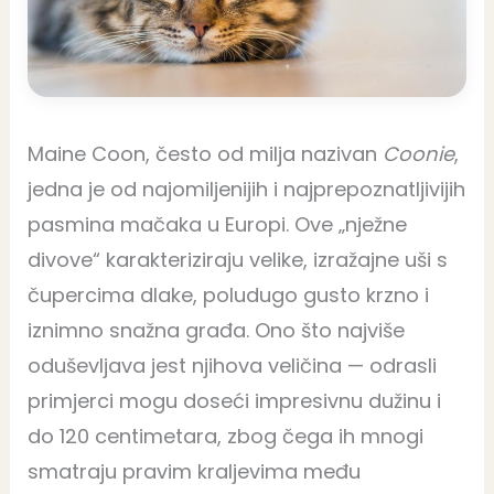
Maine Coon, često od milja nazivan
Coonie
,
jedna je od najomiljenijih i najprepoznatljivijih
pasmina mačaka u Europi. Ove „nježne
divove“ karakteriziraju velike, izražajne uši s
čupercima dlake, poludugo gusto krzno i
iznimno snažna građa. Ono što najviše
oduševljava jest njihova veličina — odrasli
primjerci mogu doseći impresivnu dužinu i
do 120 centimetara, zbog čega ih mnogi
smatraju pravim kraljevima među