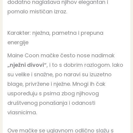
dodatno naglašava njihov elegantan i
pomalo mističan izraz.
Karakter: nježna, pametna i prepuna
energije
Maine Coon mačke često nose nadimak
„nježni divovi“
, i to s dobrim razlogom. Iako
su velike i snažne, po naravi su izuzetno
blage, privržene i nježne. Mnogi ih čak
uspoređuju s psima zbog njihovog
društvenog ponašanja i odanosti
vlasnicima.
Ove mačke se uglavnom odlično slažu s