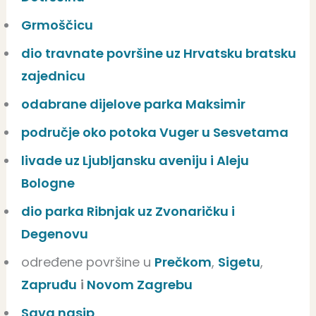
Grmoščicu
dio travnate površine uz Hrvatsku bratsku
zajednicu
odabrane dijelove parka Maksimir
područje oko potoka Vuger u Sesvetama
livade uz Ljubljansku aveniju i Aleju
Bologne
dio parka Ribnjak uz Zvonaričku i
Degenovu
određene površine u
Prečkom
,
Sigetu
,
Zapruđu
i
Novom Zagrebu
Sava nasip