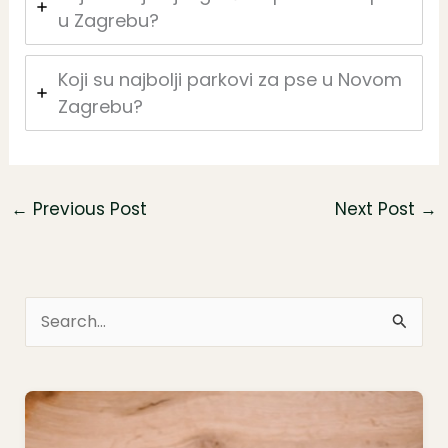
u Zagrebu?
Koji su najbolji parkovi za pse u Novom
Zagrebu?
←
Previous Post
Next Post
→
S
e
a
r